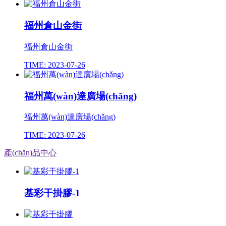
福州倉山金街
福州倉山金街
TIME: 2023-07-26
福州萬(wàn)達廣場(chǎng)
福州萬(wàn)達廣場(chǎng)
TIME: 2023-07-26
產(chǎn)品中心
基彩干掛膠-1