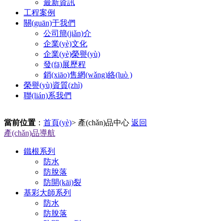
最新資訊
工程案例
關(guān)于我們
公司簡(jiǎn)介
企業(yè)文化
企業(yè)榮譽(yù)
發(fā)展歷程
銷(xiāo)售網(wǎng)絡(luò )
榮譽(yù)資質(zhì)
聯(lián)系我們
當前位置
：
首頁(yè)
> 產(chǎn)品中心
返回
產(chǎn)品導航
鐵根系列
防水
防脫落
防開(kāi)裂
基彩大師系列
防水
防脫落