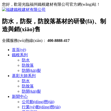
您好，歡迎光臨福州鐵根建材有限公司官方網(wǎng)站！
防水，防裂，防脫落基材的研發(fā)、制
造與銷(xiāo)售
全國服務(wù)熱線(xiàn)：
400-8888-417
首頁(yè)
鐵根系列
防水
防脫落
防開(kāi)裂
基彩大師系列
防水
防脫落
防開(kāi)裂
新聞中心
公司動(dòng)態(tài)
行業(yè)動(dòng)態(tài)