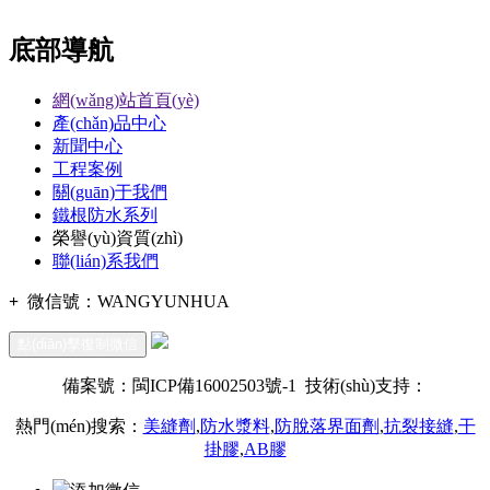
底部導航
網(wǎng)站首頁(yè)
產(chǎn)品中心
新聞中心
工程案例
關(guān)于我們
鐵根防水系列
榮譽(yù)資質(zhì)
聯(lián)系我們
+
微信號：
WANGYUNHUA
點(diǎn)擊復制微信
備案號：
閩ICP備16002503號-1
技術(shù)支持：
熱門(mén)搜索：
美縫劑
,
防水漿料
,
防脫落界面劑
,
抗裂接縫
,
干
掛膠
,
AB膠