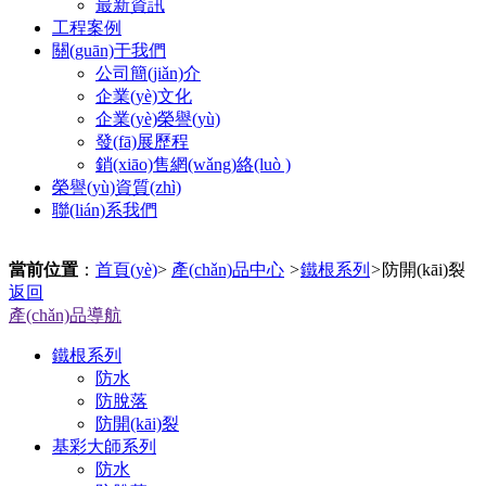
最新資訊
工程案例
關(guān)于我們
公司簡(jiǎn)介
企業(yè)文化
企業(yè)榮譽(yù)
發(fā)展歷程
銷(xiāo)售網(wǎng)絡(luò )
榮譽(yù)資質(zhì)
聯(lián)系我們
當前位置
：
首頁(yè)
>
產(chǎn)品中心
>
鐵根系列
>
防開(kāi)裂
返回
產(chǎn)品導航
鐵根系列
防水
防脫落
防開(kāi)裂
基彩大師系列
防水