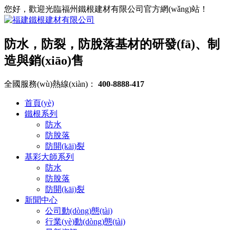
您好，歡迎光臨福州鐵根建材有限公司官方網(wǎng)站！
防水，防裂，防脫落基材的研發(fā)、制
造與銷(xiāo)售
全國服務(wù)熱線(xiàn)：
400-8888-417
首頁(yè)
鐵根系列
防水
防脫落
防開(kāi)裂
基彩大師系列
防水
防脫落
防開(kāi)裂
新聞中心
公司動(dòng)態(tài)
行業(yè)動(dòng)態(tài)