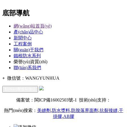
底部導航
網(wǎng)站首頁(yè)
產(chǎn)品中心
新聞中心
工程案例
關(guān)于我們
鐵根防水系列
榮譽(yù)資質(zhì)
聯(lián)系我們
+
微信號：
WANGYUNHUA
點(diǎn)擊復制微信
備案號：
閩ICP備16002503號-1
技術(shù)支持：
熱門(mén)搜索：
美縫劑
,
防水漿料
,
防脫落界面劑
,
抗裂接縫
,
干
掛膠
,
AB膠